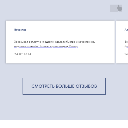
Вячеслав
Ал
Заказывал роллету в кладовую, сделали быстро и качественно,
Бо
отдельное спасибо Наталье и установщику Ринату.
До
24.07.2024
14
СМОТРЕТЬ БОЛЬШЕ ОТЗЫВОВ