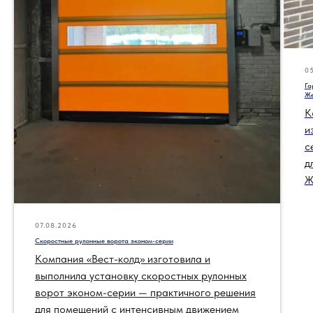
0
Га
Же
К
и
с
д
Ж
07.08.2026
Скоростные рулонные ворота эконом-серии
Компания «Вест-колд» изготовила и
выполнила установку скоростных рулонных
ворот эконом-серии — практичного решения
для помещений с интенсивным движением